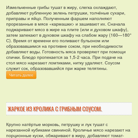
Измельченные грибы тушат в жиру, слегка охлаждают,
добавляют рубленную зелень петрушки, толчёные сухари,
приправы и яйцо. Полученным фаршем наполняют
прорезанные в мясе «кармашки> и зашивают их. Сначала
поджаривают мясо в жире на плите (или и духовом шкафу),
затем запекают в духовом шкафу на слабом жару (160—180°
С). Время от времени его поливают бульоном или
образовавшимся на противне соком, при необходимости
добавляют воды. Готовность мяса проверяют при помощи
спички. Блюдо пропекается за 1,5-2 часа. При подаче на
стол мясо нарезают ломтиками, нитку удаляют. Соусом
служит сок, образовавшийся при жарке телятины.
Читать далее
ЖАРКОЕ ИЗ КРОЛИКА С ГРИБНЫМ СОУСОМ.
Крупно натёртые морковь, петрушку и лук тушат с
нарезанной кубиками свининой. Кроличье мясо нарезают на
порционные куски, обжаривают в жиру, добавляют томат-