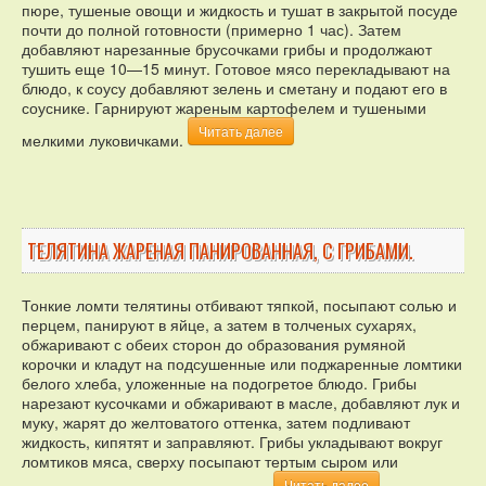
пюре, тушеные овощи и жидкость и тушат в закрытой посуде
почти до полной готовности (примерно 1 час). Затем
добавляют нарезанные брусочками грибы и продолжают
тушить еще 10—15 минут. Готовое мясо перекладывают на
блюдо, к соусу добавляют зелень и сметану и подают его в
соуснике. Гарнируют жареным картофелем и тушеными
Читать далее
мелкими луковичками.
ТЕЛЯТИНА ЖАРЕНАЯ ПАНИРОВАННАЯ, С ГРИБАМИ.
Тонкие ломти телятины отбивают тяпкой, посыпают солью и
перцем, панируют в яйце, а затем в толченых сухарях,
обжаривают с обеих сторон до образования румяной
корочки и кладут на подсушенные или поджаренные ломтики
белого хлеба, уложенные на подогретое блюдо. Грибы
нарезают кусочками и обжаривают в масле, добавляют лук и
муку, жарят до желтоватого оттенка, затем подливают
жидкость, кипятят и заправляют. Грибы укладывают вокруг
ломтиков мяса, сверху посыпают тертым сыром или
Читать далее