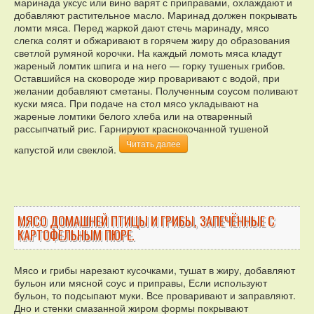
маринада уксус или вино варят с приправами, охлаждают и
добавляют растительное масло. Маринад должен покрывать
ломти мяса. Перед жаркой дают стечь маринаду, мясо
слегка солят и обжаривают в горячем жиру до образования
светлой румяной корочки. На каждый ломоть мяса кладут
жареный ломтик шпига и на него — горку тушеных грибов.
Оставшийся на сковороде жир проваривают с водой, при
желании добавляют сметаны. Полученным соусом поливают
куски мяса. При подаче на стол мясо укладывают на
жареные ломтики белого хлеба или на отваренный
рассыпчатый рис. Гарнируют краснокочанной тушеной
Читать далее
капустой или свеклой.
МЯСО ДОМАШНЕЙ ПТИЦЫ И ГРИБЫ, ЗАПЕЧЁННЫЕ С
КАРТОФЕЛЬНЫМ ПЮРЕ.
Мясо и грибы нарезают кусочками, тушат в жиру, добавляют
бульон или мясной соус и приправы, Если используют
бульон, то подсыпают муки. Все проваривают и заправляют.
Дно и стенки смазанной жиром формы покрывают