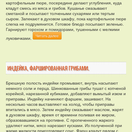
картофельным пюре, посередине делают углубления, куда
кладут смесь из мяса и грибов. Кушанье смазывают
сметаной и посыпают толчеными сухарями или тертым
сыром. Запекают в духовом шкафу, пока картофельное пюре
слегка не подрумянится. Готовое блюдо посыпают зеленью.
Гарнируют горохом и помидорами, тушенными с мелкими
Читать далее
луковичками.
ИНДЕЙКА, ФАРШИРОВАННАЯ ГРИБАМИ.
Брюшную полость индейки промывают, внутрь насыпают
немного соли и перца. Шинкованные грибы тушат с копченой
корейкой, нарезанной кубиками, добавляют вымытый изюм и
приправы. Индейку начиняют фаршем, зашивают. На
несколько часов выставляют на холод, чтобы приправы
впитались в мясо. Затем индейку смазывают маслом, жарят
в духовом шкафу, время от времени поливая ее жиром,
образовавшимся на противне. С пропеченного жаркого
удаляют нитки, мясо нарезают кусками. Из полученной при
жарке жидкости приготовляют соус. Фарш кладут рядом с