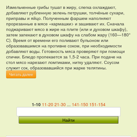
Измельченные грибы тушат в жиру, слегка охлаждают,
добавляют рубленную зелень петрушки, толчёные сухари,
приправы и яйцо. Полученным фаршем наполняют
прорезанные в мясе «кармашки> и зашивают их. Сначала
поджаривают мясо в жире на плите (или и духовом шкафу),
затем запекают в духовом шкафу на слабом жару (160—180°
С). Время от времени его поливают бульоном или
образовавшимся на противне соком, при необходимости
добавляют воды. Готовность мяса проверяют при помощи
спички. Блюдо пропекается за 1,5-2 часа. При подаче на
стол мясо нарезают ломтиками, нитку удаляют. Соусом
служит сок, образовавшийся при жарке телятины.
Читать далее
1-10
11-20
21-30
...
141-150
151-154