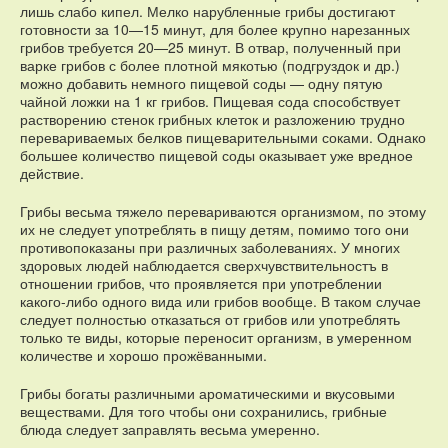
лишь слабо кипел. Мелко нарубленные грибы достигают
готовности за 10—15 минут, для более крупно нарезанных
грибов требуется 20—25 минут. В отвар, полученный при
варке грибов с более плотной мякотью (подгруздок и др.)
можно добавить немного пищевой соды — одну пятую
чайной ложки на 1 кг грибов. Пищевая сода способствует
растворению стенок грибных клеток и разложению трудно
перевариваемых белков пищеварительными соками. Однако
большее количество пищевой соды оказывает уже вредное
действие.
Грибы весьма тяжело перевариваются организмом, по этому
их не следует употреблять в пищу детям, помимо того они
противопоказаны при различных заболеваниях. У многих
здоровых людей наблюдается сверхчувствительностъ в
отношении грибов, что проявляется при употреблении
какого-либо одного вида или грибов вообще. В таком случае
следует полностью отказаться от грибов или употреблять
только те виды, которые переносит организм, в умеренном
количестве и хорошо прожёванными.
Грибы богаты различными ароматическими и вкусовыми
веществами. Для того чтобы они сохранились, грибные
блюда следует заправлять весьма умеренно.