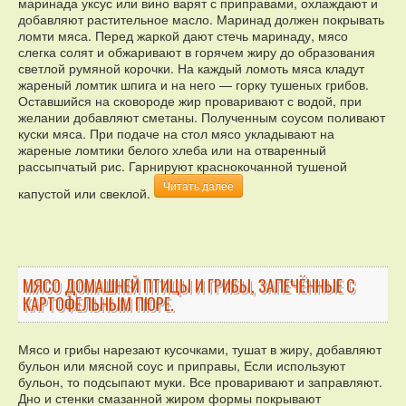
маринада уксус или вино варят с приправами, охлаждают и
добавляют растительное масло. Маринад должен покрывать
ломти мяса. Перед жаркой дают стечь маринаду, мясо
слегка солят и обжаривают в горячем жиру до образования
светлой румяной корочки. На каждый ломоть мяса кладут
жареный ломтик шпига и на него — горку тушеных грибов.
Оставшийся на сковороде жир проваривают с водой, при
желании добавляют сметаны. Полученным соусом поливают
куски мяса. При подаче на стол мясо укладывают на
жареные ломтики белого хлеба или на отваренный
рассыпчатый рис. Гарнируют краснокочанной тушеной
Читать далее
капустой или свеклой.
МЯСО ДОМАШНЕЙ ПТИЦЫ И ГРИБЫ, ЗАПЕЧЁННЫЕ С
КАРТОФЕЛЬНЫМ ПЮРЕ.
Мясо и грибы нарезают кусочками, тушат в жиру, добавляют
бульон или мясной соус и приправы, Если используют
бульон, то подсыпают муки. Все проваривают и заправляют.
Дно и стенки смазанной жиром формы покрывают