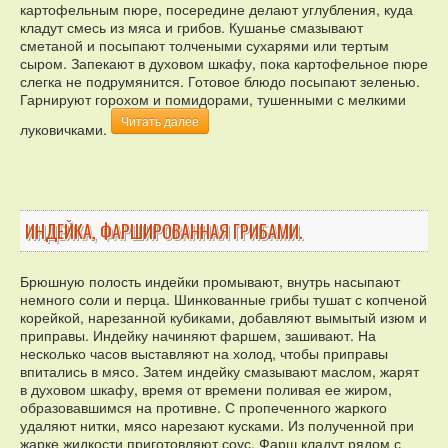
картофельным пюре, посередине делают углубления, куда
кладут смесь из мяса и грибов. Кушанье смазывают
сметаной и посыпают толчеными сухарями или тертым
сыром. Запекают в духовом шкафу, пока картофельное пюре
слегка не подрумянится. Готовое блюдо посыпают зеленью.
Гарнируют горохом и помидорами, тушенными с мелкими
Читать далее
луковичками.
ИНДЕЙКА, ФАРШИРОВАННАЯ ГРИБАМИ.
Брюшную полость индейки промывают, внутрь насыпают
немного соли и перца. Шинкованные грибы тушат с копченой
корейкой, нарезанной кубиками, добавляют вымытый изюм и
приправы. Индейку начиняют фаршем, зашивают. На
несколько часов выставляют на холод, чтобы приправы
впитались в мясо. Затем индейку смазывают маслом, жарят
в духовом шкафу, время от времени поливая ее жиром,
образовавшимся на противне. С пропеченного жаркого
удаляют нитки, мясо нарезают кусками. Из полученной при
жарке жидкости приготовляют соус. Фарш кладут рядом с