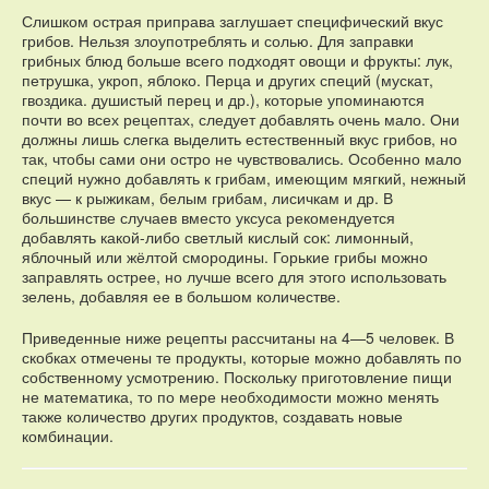
Слишком острая приправа заглушает специфический вкус
грибов. Нельзя злоупотреблять и солью. Для заправки
грибных блюд больше всего подходят овощи и фрукты: лук,
петрушка, укроп, яблоко. Перца и других специй (мускат,
гвоздика. душистый перец и др.), которые упоминаются
почти во всех рецептах, следует добавлять очень мало. Они
должны лишь слегка выделить естественный вкус грибов, но
так, чтобы сами они остро не чувствовались. Особенно мало
специй нужно добавлять к грибам, имеющим мягкий, нежный
вкус — к рыжикам, белым грибам, лисичкам и др. В
большинстве случаев вместо уксуса рекомендуется
добавлять какой-либо светлый кислый сок: лимонный,
яблочный или жёлтой смородины. Горькие грибы можно
заправлять острее, но лучше всего для этого использовать
зелень, добавляя ее в большом количестве.
Приведенные ниже рецепты рассчитаны на 4—5 человек. В
скобках отмечены те продукты, которые можно добавлять по
собственному усмотрению. Поскольку приготовление пищи
не математика, то по мере необходимости можно менять
также количество других продуктов, создавать новые
комбинации.