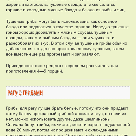
жареный картофель, тушеные овощи, а также салаты,
горячие и холодные мясные блюда и блюда из рыбы и яиц,
Тушеные грибы могут быть использованы как основное
блюдо или подаваться в качестве гарнира. Нередко тушеные
грибы хорошо добавлять к мясным соусам, тушеным
овощам, кашам и рыбным блюдам — они улучшают и
разнообразят их вкус. В этом случае тушеные грибы обычно
добавляются к отдельно приготовленному кушанью, затем
все вместе еще раз прогревают и заправляют.
Приведенные ниже рецепты в среднем рассчитаны для
приготовления 4—5 порций.
РАГУ С ГРИБАМИ
Грибы для рагу лучше брать белые, потому что они придают
этому блюду прекрасный грибной аромат и вкус, но если их
нет, можно использовать другие, даже шампиньоны.
Сначала берут грибы, их чистят, моют и варят в подсоленной
воде 20 минут, потом их процеживают и охлажденными
нарезают средними кусками. Отвар из грибов оставляют для