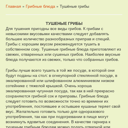
Главная
»
Грибные блюда
» Тушёные грибы
ТУШЕНЫЕ ГРИБЫ
Для тушения пригодны все виды грибов. К грибам с
невысокими вкусовыми качествами следует добавлять
большее количество разнообразных приправ и специй.
Грибы с хорошим вкусом рекомендуется тушить в
собственном соку. Тушеные грибные блюда приготовляют из
свежих, отваренных или сушеных грибов. Наиболее вкусные
блюда получаются из свежих, только что собранных грибов.
Грибы лучше всего тушить в той же посуде, в которой они
будут поданы на стол: в огнеупорной стеклянной посуде, в
эмалированной или шлифованном алюминиевом низком
сотейнике с тяжелой крышкой. Очень хороша
эмалированная чугунная посуда, так как в ней прекрасно
сохраняются грибной сок и приправы. Грибные блюда
следует готовить по возможности точно ко времени их
употребления, постоявшее и остывшее кушанье теряет свой
вкус. Желательно готовить только для одноразового
употребления, так как при подогревании в пище могут
возникнуть ядовитые соединения. В качестве гарнира к
тушеным грибным блюдам можно подать отварной или