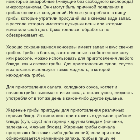
некоторые анаэробные (живущие без свободного кислорода)
микроорганизмы. Они могут быть причиной появления в
грибах ядовитых соединений. Нельзя употреблять в пищу
грибы, которые утратили присущий им в свежем виде запах,
в рассоле которых имеются пузырьки пены или которые
изменили свой цвет. Даже тепловая обработка не
обезвреживает их.
Хорошо сохранившиеся консервы имеют запах и вкус свежих
грибов. Грибы в банках, заготовленные в собственном соку
или рассоле, можно использовать для приготовления любого
блюда, как и свежие грибы. Для приготовления супов, соусов
и запеканок используют также жидкость, в которой
находились грибы.
Для приготовления салата, холодного соуса, котлет и
начинок грибы вынимают из их сока, а оставшуюся, жидкость
употребляют в тот же день в какое-либо другое кушанье.
Жареные грибы пригодны для приготовления различных
горячих блюд. Из них можно приготовить отдельное грибное
блюдо (суп, соус) или гарнир к другим блюдам (начинки,
запеканки, мясные блюда). Жареные грибы сначала
прогревают без каких-либо добавлений; если при этом
обнаруживается изменение запаха, грибы в пищу не