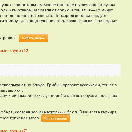
тушат в растительном масле вместе с шинкованным луком.
оды или отвара, заправляют солью и тушат 10—15 минут
 его до полной готовности. Перезрелый горох следует
лько минут до конца тушения подливают сливки. При подаче
ли редиса.
Читать далее
мментарии (13)
ерекладывают на блюдо. Грибы нарезают кусочками, тушат в
 заправляют.
ану и яичные желтки. Лук-порей заливают соусом, посыпают
обеда, состоящего из нескольких блюд. В качестве гарнира
стное копченое мясо.
Читать далее
мментарии (7)