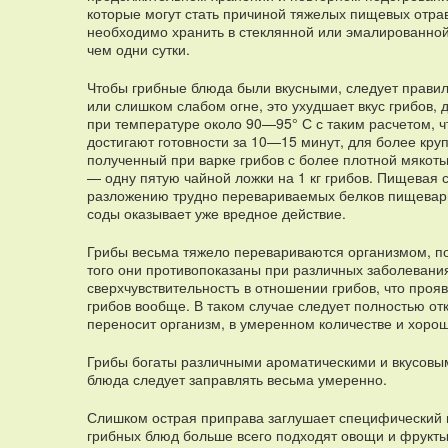
которые могут стать причиной тяжелых пищевых отрав
необходимо хранить в стеклянной или эмалированной
чем одни сутки.
Чтобы грибные блюда были вкусными, следует правил
или слишком слабом огне, это ухудшает вкус грибов,
при температуре около 90—95° С с таким расчетом, 
достигают готовности за 10—15 минут, для более кру
полученный при варке грибов с более плотной мякоть
— одну пятую чайной ложки на 1 кг грибов. Пищевая 
разложению трудно перевариваемых белков пищевар
соды оказывает уже вредное действие.
Грибы весьма тяжело перевариваются организмом, по
того они противопоказаны при различных заболевани
сверхчувствительностъ в отношении грибов, что проя
грибов вообще. В таком случае следует полностью отк
переносит организм, в умеренном количестве и хор
Грибы богаты различными ароматическими и вкусовым
блюда следует заправлять весьма умеренно.
Слишком острая приправа заглушает специфический вк
грибных блюд больше всего подходят овощи и фрукты: 