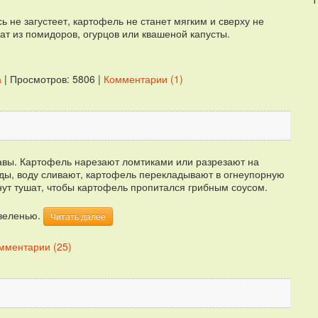
 не загустеет, картофель не станет мягким и сверху не
ат из помидоров, огурцов или квашеной капусты.
а
| Просмотров: 5806 |
Комментарии (1)
равы. Картофель нарезают ломтиками или разрезают на
оды, воду сливают, картофель перекладывают в огнеупорную
нут тушат, чтобы картофель пропитался грибным соусом.
 зеленью.
Читать далее
мментарии (25)