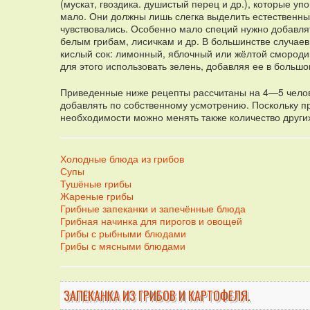
(мускат, гвоздика. душистый перец и др.), которые у
мало. Они должны лишь слегка выделить естественный 
чувствовались. Особенно мало специй нужно добавля
белым грибам, лисичкам и др. В большинстве случаев
кислый сок: лимонный, яблочный или жёлтой смородин
для этого использовать зелень, добавляя ее в большо
Приведенные ниже рецепты рассчитаны на 4—5 челове
добавлять по собственному усмотрению. Поскольку п
необходимости можно менять также количество других
Холодные блюда из грибов
Супы
Тушёные грибы
Жареные грибы
Грибные запеканки и запечённые блюда
Грибная начинка для пирогов и овощей
Грибы с рыбными блюдами
Грибы с мясными блюдами
ЗАПЕКАНКА ИЗ ГРИБОВ И КАРТОФЕЛЯ.