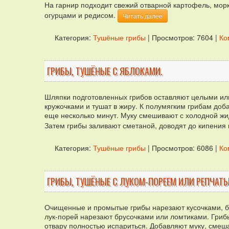
На гарнир подходит свежий отварной картофель, морк
огурцами и редисом.
Читать далее
Категория:
Тушёные грибы
| Просмотров: 7604 |
Ко
ГРИБЫ, ТУШЁНЫЕ С ЯБЛОКАМИ.
Шляпки подготовленных грибов оставляют целыми или
кружочками и тушат в жиру. К полумягким грибам до
еще несколько минут. Муку смешивают с холодной жид
Затем грибы заливают сметаной, доводят до кипения
Категория:
Тушёные грибы
| Просмотров: 6086 |
Ко
ГРИБЫ, ТУШЁНЫЕ С ЛУКОМ-ПОРЕЕМ ИЛИ РЕПЧАТ
Очищенные и промытые грибы нарезают кусочками, бо
лук-порей нарезают брусочками или ломтиками. Грибы
отвару полностью испариться. Добавляют муку, смеш