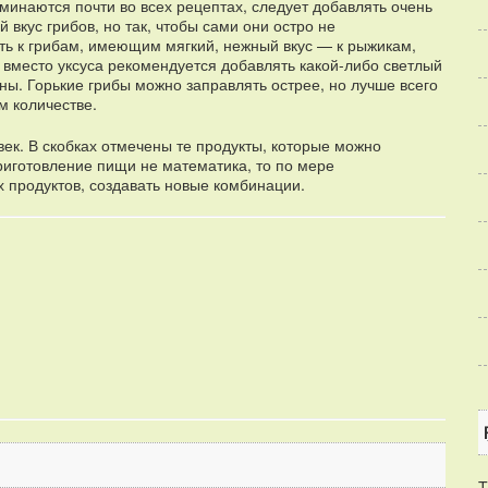
поминаются почти во всех рецептах, следует добавлять очень
вкус грибов, но так, чтобы сами они остро не
ть к грибам, имеющим мягкий, нежный вкус — к рыжикам,
 вместо уксуса рекомендуется добавлять какой-либо светлый
ы. Горькие грибы можно заправлять острее, но лучше всего
м количестве.
к. В скобках отмечены те продукты, которые можно
риготовление пищи не математика, то по мере
 продуктов, создавать новые комбинации.
T