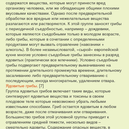
содержатся вещества, которые могут принести вред
организму человека, или же обладающие общими плохими
вкусовыми качествами. Однако после предварительной
обработки все вредные или нежелательные вещества
разлагаются или растворяются. К этой группе заносят грибы
с периодичной съедобностью, например – дождевики,
которые являются съедобными только в молодом возрасте,
либо грибы, которые в сочетании с определенными
продуктами могут вызвать отравление (навозники +
алкоголь). В более незамысловатой, «сырой» европейской
кухне многие условно съедобные грибы занесены в разряд
ядовитых (практически все млечники). Условно съедобные
грибы подвергают предварительному вымачиванию на
протяжении длительного промежутка времени, длительному
засаливанию либо предварительному отвариванию с
последующим, иногда многократным, удалением отвара.
Ядовитые грибы.
[7]
Группа ядовитых грибов включает такие виды, которые
синтезируют ядовитые вещества и токсины в своем
плодовом теле которые невозможно убрать любыми
известными способами. Гриб остается ядовитым в любом
возрасте, даже после отмачивания или отваривания.
Большинство грибов этой условной группы приводит к
отравлениям средней тяжести, несколько видов –
смертельно ядовиты. Содержание опасных веществ, в