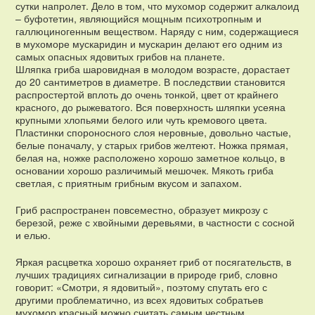
сутки напролет. Дело в том, что мухомор содержит алкалоид
– буфотетин, являющийся мощным психотропным и
галлюциногенным веществом. Наряду с ним, содержащиеся
в мухоморе мускаридин и мускарин делают его одним из
самых опасных ядовитых грибов на планете.
Шляпка гриба шаровидная в молодом возрасте, дорастает
до 20 сантиметров в диаметре. В последствии становится
распростертой вплоть до очень тонкой, цвет от крайнего
красного, до рыжеватого. Вся поверхность шляпки усеяна
крупными хлопьями белого или чуть кремового цвета.
Пластинки спороносного слоя неровные, довольно частые,
белые поначалу, у старых грибов желтеют. Ножка прямая,
белая на, ножке расположено хорошо заметное кольцо, в
основании хорошо различимый мешочек. Мякоть гриба
светлая, с приятным грибным вкусом и запахом.
Гриб распространен повсеместно, образует микрозу с
березой, реже с хвойными деревьями, в частности с сосной
и елью.
Яркая расцветка хорошо охраняет гриб от посягательств, в
лучших традициях сигнализации в природе гриб, словно
говорит: «Смотри, я ядовитый», поэтому спутать его с
другими проблематично, из всех ядовитых собратьев
мухомор красный можно считать самым честным.