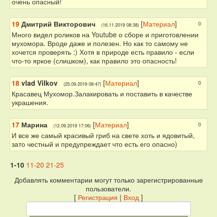
очень опасный!
19
Дмитрий Викторович
[
Материал
]
0
(16.11.2019 08:38)
Много видел роликов на Youtube о сборе и приготовлении
мухомора. Вроде даже и полезен. Но как то самому не
хочется проверять :) Хотя в природе есть правило - если
что-то яркое (слишком), как правило это опасность!
18
vlad Vilkov
[
Материал
]
0
(25.09.2019 08:47)
Красавец Мухомор.Залакировать и поставить в качестве
украшения.
17
Марина
[
Материал
]
0
(12.09.2019 17:06)
И все же самый красивый гриб на свете хоть и ядовитый,
зато честный и предупреждает что есть его опасно)
1-10
11-20
21-25
Добавлять комментарии могут только зарегистрированные
пользователи.
[
Регистрация
|
Вход
]