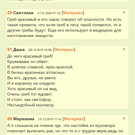
22
Светлана
[
Материал
]
0
(17.01.2020 07:10)
Гриб красивый и его окрас говорит об опасности. Но есть
такая примета, что если гриб в лесу такой появился, то и
другие грибы будут. Еще его используют в медицине для
изготовления лекарств.
21
Даша
[
Материал
]
0
(29.12.2019 19:08)
До чего красивый гриб!
Кружевами он обвит.
В шляпке славной, ярко-красной,
В белых крапинках атласных.
Вы его, друзья, не рвите
И в корзинку не кладите.
Хоть красивый он на вид,
Очень гриб тот ядовит.
И стоит, как светофор,
Несъедобный мухомор.
20
Марианна
[
Материал
]
0
(18.12.2019 17:14)
А я слышала не помню где, что настойка из мухомора
помогает вылечить рак, но что то я с трудом верю,ведь он