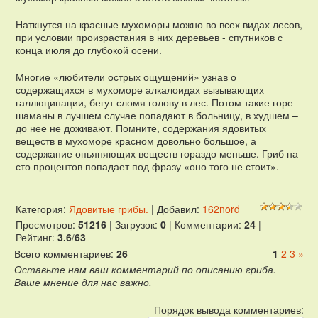
Наткнутся на красные мухоморы можно во всех видах лесов,
при условии произрастания в них деревьев - спутников с
конца июля до глубокой осени.
Многие «любители острых ощущений» узнав о
содержащихся в мухоморе алкалоидах вызывающих
галлюцинации, бегут сломя голову в лес. Потом такие горе-
шаманы в лучшем случае попадают в больницу, в худшем –
до нее не доживают. Помните, содержания ядовитых
веществ в мухоморе красном довольно большое, а
содержание опьяняющих веществ гораздо меньше. Гриб на
сто процентов попадает под фразу «оно того не стоит».
Категория
:
Ядовитые грибы.
|
Добавил
:
162nord
Просмотров
:
51216
|
Загрузок
:
0
|
Комментарии
:
24
|
Рейтинг
:
3.6
/
63
Всего комментариев
:
26
1
2
3
»
Оставьте нам ваш комментарий по описанию гриба.
Ваше мнение для нас важно.
Порядок вывода комментариев: