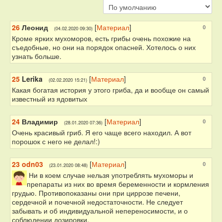
26
Леонид
[
Материал
]
0
(04.02.2020 09:30)
Кроме ярких мухоморов, есть грибы очень похожие на
съедобные, но они на порядок опасней. Хотелось о них
узнать больше.
25
Lerika
[
Материал
]
0
(02.02.2020 15:21)
Какая богатая история у этого гриба, да и вообще он самый
известный из ядовитых
24
Владимир
[
Материал
]
0
(28.01.2020 07:36)
Очень красивый гриб. Я его чаще всего находил. А вот
порошок с него не делал!:)
23
odn03
[
Материал
]
0
(23.01.2020 08:48)
Ни в коем случае нельзя употреблять мухоморы и
препараты из них во время беременности и кормления
грудью. Противопоказаны они при циррозе печени,
сердечной и почечной недостаточности. Не следует
забывать и об индивидуальной непереносимости, и о
соблюдении дозировки.