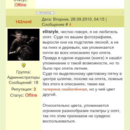
Offline
Дата: Вторник, 28.09.2010, 04:15 |
162nord
Сообщение #
4
elitstyle
, честно говоря, я не любитель
опят. Судя по вашим фотографиям,
выросли они на подстилке лесной, а не
на пнях и деревьях, как упоминается
почти во всех описаниях про опята.
Правда в одном издании (книге) я нашёл
упоминание о такой возможности, но то
было про опята летние.
Группа:
Судя по выделенному цветовому пятну в
Администраторы
центре шляпки, похоже на опята, ложные
Сообщений:
18
без этого в описаниях, такие как
галерина окаймлённая
, но у неё цвет
Репутация:
2
другой.
Статус:
Offline
Относительно цвета, упоминается
огромное разнообразие палитры у опят,
так что этим признаком не суждено
воспользоваться.