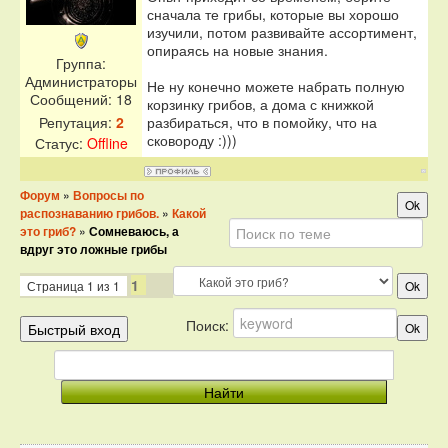
сначала те грибы, которые вы хорошо
изучили, потом развивайте ассортимент,
опираясь на новые знания.
Группа:
Администраторы
Не ну конечно можете набрать полную
Сообщений:
18
корзинку грибов, а дома с книжкой
разбираться, что в помойку, что на
Репутация:
2
сковороду :)))
Статус:
Offline
Форум
»
Вопросы по
распознаванию грибов.
»
Какой
это гриб?
»
Сомневаюсь, а
вдруг это ложные грибы
1
Страница
1
из
1
Поиск: