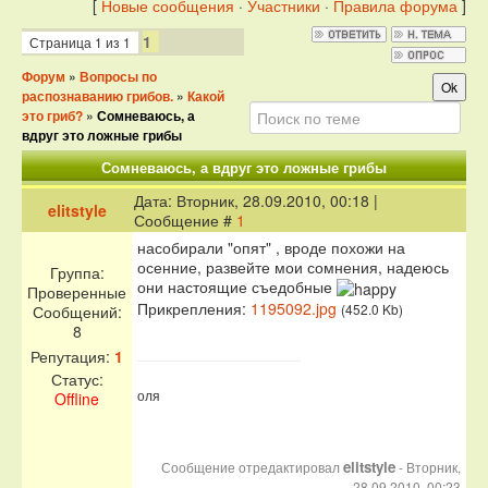
[
Новые сообщения
·
Участники
·
Правила форума
]
1
Страница
1
из
1
Форум
»
Вопросы по
распознаванию грибов.
»
Какой
это гриб?
»
Сомневаюсь, а
вдруг это ложные грибы
Сомневаюсь, а вдруг это ложные грибы
Дата: Вторник, 28.09.2010, 00:18 |
elitstyle
Сообщение #
1
насобирали "опят" , вроде похожи на
осенние, развейте мои сомнения, надеюсь
Группа:
они настоящие съедобные
Проверенные
Прикрепления:
1195092.jpg
(452.0 Kb)
Сообщений:
8
Репутация:
1
Статус:
оля
Offline
elitstyle
Сообщение отредактировал
-
Вторник,
28.09.2010, 00:23