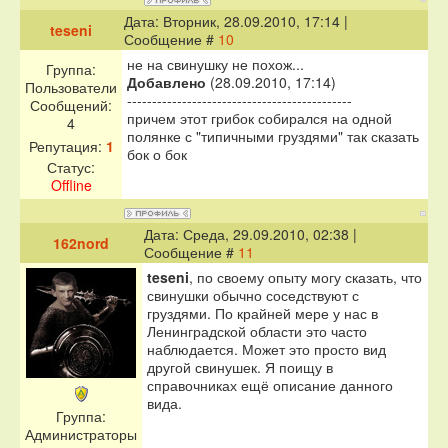
Дата: Вторник, 28.09.2010, 17:14 |
teseni
Сообщение #
10
не на свинушку не похож...
Группа:
Добавлено
(28.09.2010, 17:14)
Пользователи
---------------------------------------------
Сообщений:
причем этот грибок собирался на одной
4
полянке с "типичными груздями" так сказать
Репутация:
1
бок о бок
Статус:
Offline
Дата: Среда, 29.09.2010, 02:38 |
162nord
Сообщение #
11
teseni
, по своему опыту могу сказать, что
свинушки обычно соседствуют с
груздями. По крайней мере у нас в
Ленинградской области это часто
наблюдается. Может это просто вид
другой свинушек. Я поищу в
справочниках ещё описание данного
вида.
Группа:
Администраторы