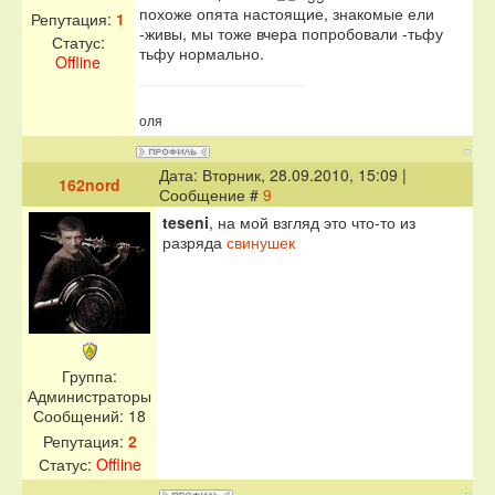
похоже опята настоящие, знакомые ели
Репутация:
1
-живы, мы тоже вчера попробовали -тьфу
Статус:
тьфу нормально.
Offline
оля
Дата: Вторник, 28.09.2010, 15:09 |
162nord
Сообщение #
9
teseni
, на мой взгляд это что-то из
разряда
свинушек
Группа:
Администраторы
Сообщений:
18
Репутация:
2
Статус:
Offline