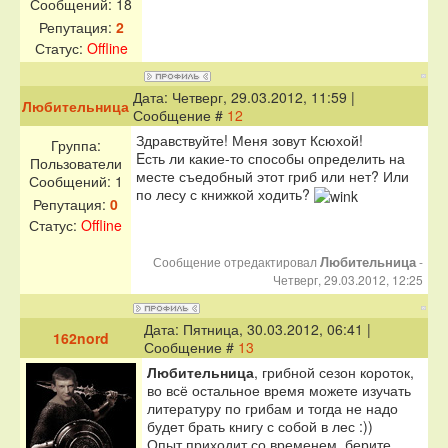
Сообщений:
18
Репутация:
2
Статус:
Offline
Дата: Четверг, 29.03.2012, 11:59 |
Любительница
Сообщение #
12
Здравствуйте! Меня зовут Ксюхой!
Группа:
Eсть ли какие-то способы определить на
Пользователи
месте съедобный этот гриб или нет? Или
Сообщений:
1
по лесу с книжкой ходить?
Репутация:
0
Статус:
Offline
Любительница
Сообщение отредактировал
-
Четверг, 29.03.2012, 12:25
Дата: Пятница, 30.03.2012, 06:41 |
162nord
Сообщение #
13
Любительница
, грибной сезон короток,
во всё остальное время можете изучать
литературу по грибам и тогда не надо
будет брать книгу с собой в лес :))
Опыт приходит со временем, берите